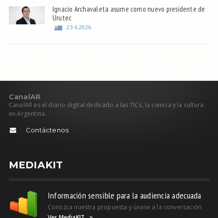
Ignacio Archavaleta asume como nuevo presidente de
Urutec
23.6.2026
C
anal
AR
CanalAR es el diario digital dedicado a las TICs, la ciencia y la cultura
en Argentina.
Contáctenos
MEDIAKIT
Información sensible para la audiencia adecuada
Conozca nuestra propuesta y únase a la conversación
Ver MediaKIT