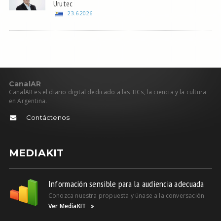
Urutec
23.6.2026
C
anal
AR
CanalAR es el diario digital dedicado a las TICs, la ciencia y la cultura
en Argentina.
Contáctenos
MEDIAKIT
Información sensible para la audiencia adecuada
Conozca nuestra propuesta y únase a la conversación
Ver MediaKIT