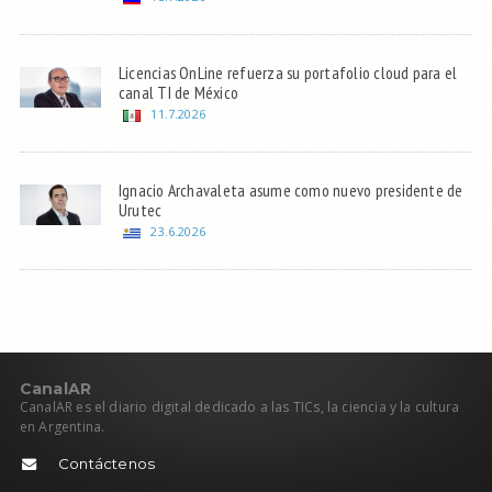
Licencias OnLine refuerza su portafolio cloud para el
canal TI de México
11.7.2026
Ignacio Archavaleta asume como nuevo presidente de
Urutec
23.6.2026
C
anal
AR
CanalAR es el diario digital dedicado a las TICs, la ciencia y la cultura
en Argentina.
Contáctenos