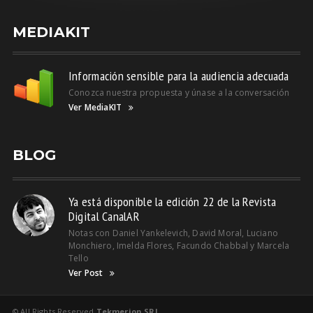
MEDIAKIT
Información sensible para la audiencia adecuada
Conozca nuestra propuesta y únase a la conversación
Ver MediaKIT
BLOG
Ya está disponible la edición 22 de la Revista
Digital CanalAR
Notas con Daniel Yankelevich, David Moral, Luciano
Monchiero, Imelda Flores, Facundo Chabbal y Marcela
Tello
Ver Post
© All Rights Reserved
Tekmerion SRL