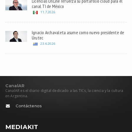
Licencias OnLine refuerza su portafolio cloud para el
canal TI de México
11.7.2026
Ignacio Archavaleta asume como nuevo presidente de
Urutec
23.6.2026
C
anal
AR
CanalAR es el diario digital dedicado a las TICs, la ciencia y la cultura
en Argentina.
Contáctenos
MEDIAKIT